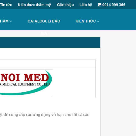
Tin tức
Kiến thức thẩm mỹ
Giới thiệu
Liên hệ
0914 999 366
PHẨM
CATALOGUE/ BÁO
KIẾN THỨC
GIÁ
ệt để
cung cấp các ứng dụng vô hạn cho tất cả các