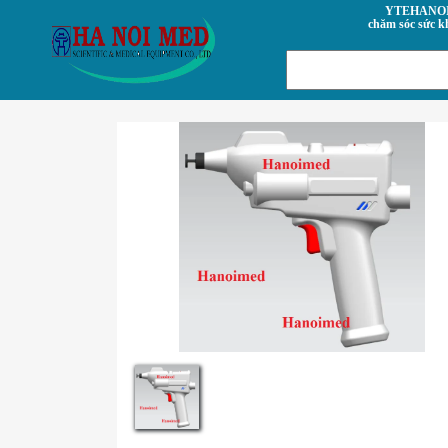
YTEHANOI.VN- Trung tâm
chăm sóc sức k
Previous