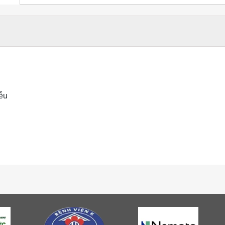
t
iễu