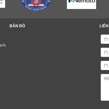
BẢN ĐỒ
LIÊN
ạch,