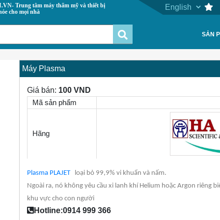
 máy thẩm mỹ và thiết bị
hỏe cho mọi nhà
SẢN 
Máy Plasma
Giá bán:
100 VND
Mã sản phẩm
Hãng
Next
Plasma PLAJET
loại bỏ 99,9% vi khuẩn và nấm.
Ngoài ra, nó không yêu cầu xi lanh khí Helium hoặc Argon riêng bi
khu vực cho con người
Hotline:0914 999 366