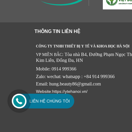
THÔNG TIN LIÊN HỆ
CÔNG TY TNHH THIẾT BỊ Y TẾ VÀ KHOA HỌC HÀ NỘI
: Tòa nhà B4, Đường Phạm Ngọc Th
VP MIỀN BẮC
Kim Liên, Đống Đa, HN
Mobile: 0914 999366
Zalo: wechat: whatsapp : +84 914 999366
Email: hung.beauty86@gmail.com
Website:https://ytehanoi.vn/
LIÊN HỆ CHÚNG TÔI