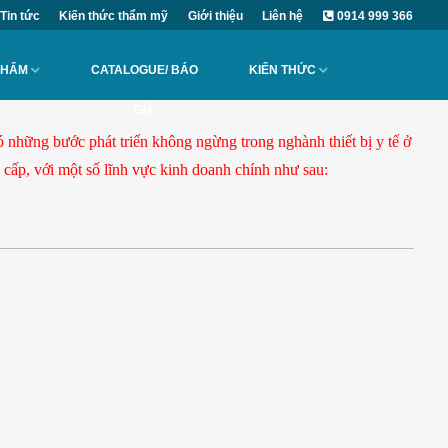
Tin tức
Kiến thức thẩm mỹ
Giới thiệu
Liên hệ
0914 999 366
PHẨM
CATALOGUE/ BÁO
KIẾN THỨC
GIÁ
 những bước phát triển không ngừng trong nghành thiết bị y tế ở
cấp, với một số lĩnh vực kinh doanh chính như sau: