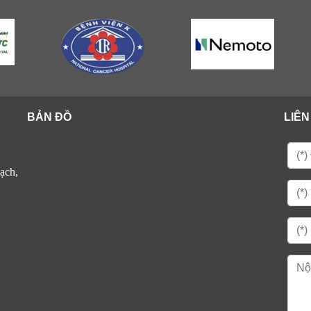
BẢN ĐỒ
LIÊN
ạch,