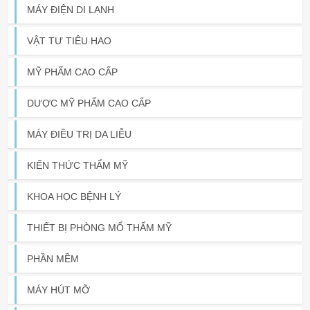
MÁY ĐIỆN DI LẠNH
VẬT TƯ TIÊU HAO
MỸ PHẨM CAO CẤP
DƯỢC MỸ PHẨM CAO CẤP
MÁY ĐIỀU TRỊ DA LIỄU
KIẾN THỨC THẨM MỸ
KHOA HỌC BỆNH LÝ
THIẾT BỊ PHÒNG MỔ THẨM MỸ
PHẦN MỀM
MÁY HÚT MỠ