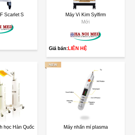
F Scarlet S
Máy Vi Kim Sylfirm
Mới
Giá bán:
LIÊN HỆ
nh học Hàn Quốc
Máy nhấn mí plasma