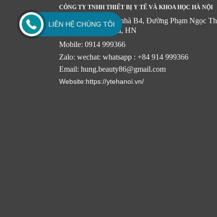
CÔNG TY TNHH THIẾT BỊ Y TẾ VÀ KHOA HỌC HÀ NỘI
: Tòa nhà B4, Đường Phạm Ngọc Th
VP MIỀN BẮC
LIÊN HỆ CHÚNG TÔI
Kim Liên, Đống Đa, HN
Mobile: 0914 999366
Zalo: wechat: whatsapp : +84 914 999366
Email: hung.beauty86@gmail.com
Website:https://ytehanoi.vn/