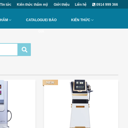
Tin tức
Kiến thức thẩm mỹ
Giới thiệu
Liên hệ
0914 999 366
PHẨM
CATALOGUE/ BÁO
KIẾN THỨC
GIÁ