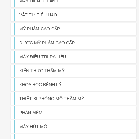
MÁY ĐIỆN DI LẠNH
VẬT TƯ TIÊU HAO
MỸ PHẨM CAO CẤP
DƯỢC MỸ PHẨM CAO CẤP
MÁY ĐIỀU TRỊ DA LIỄU
KIẾN THỨC THẨM MỸ
KHOA HỌC BỆNH LÝ
THIẾT BỊ PHÒNG MỔ THẨM MỸ
PHẦN MỀM
MÁY HÚT MỠ