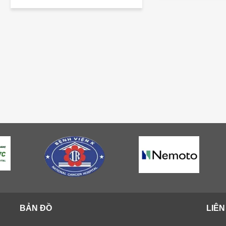
BẢN ĐỒ
LIÊN