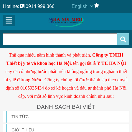
Hotline:
0914 999 366
Trải qua nhiều năm hình thành và phát triển,
Công ty TNHH
Thiết bị y tế và khoa học Hà Nội
, tên gọi tắt là
Y TẾ HÀ NỘI
nay đã có những bước phát triển không ngừng trong nghành thiết
bị y tế ở trong Nước. Công ty chúng tôi được thành lập theo quyết
định số 0105935434 do sở kế hoạch và đầu tư thành phố Hà Nội
cấp, với một số lĩnh vực kinh doanh chính như sau:
DANH SÁCH BÀI VIẾT
TIN TỨC
GIỚI THIỆU