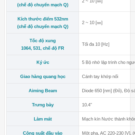
2 ~ 10 [㎜]
(chế độ chuyển mạch Q)
Kích thước điểm 532nm
2 ~ 10 [㎜]
(chế độ chuyển mạch Q)
Tốc độ xung
Tối đa
10 [Hz]
1064, 531, chế độ FR
Ký ức
5 Bộ nhớ lập trình cho ngư
Giao hàng quang học
Cánh tay khớp nối
Aiming Beam
Diode 650 [nm] (Đỏ), Độ sá
Trưng bày
10.4"
Làm mát
Mạch kín Nước thành khôn
Công suất đầu vào
Một pha, AC 220-230 [V], (C