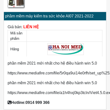
phầm mềm máy kiểm tra sức khỏe AI07 2021-2022
Giá bán:
LIÊN HỆ
Mã sản
phẩm
Hãng
phần mềm 2021 mới nhất cho hệ điều hành win 5.0
https://www.mediafire.com/file/5r0qa9ui14e0rfh/set_up%
phần mềm 2021 mới nhất cho hệ điều hành win 5.0
https://www.mediafire.com/file/a1h4hxj0kp3tcln/Viet4.5.0.ex
Hotline:0914 999 366