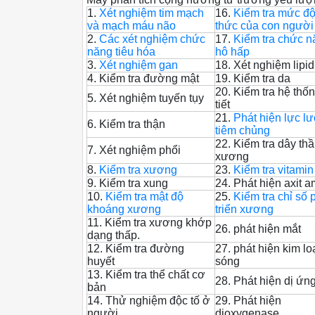
1.
Xét nghiệm tim mạch
16.
Kiểm tra mức độ
và mạch máu não
thức của con ngườ
2.
Các xét nghiệm chức
17.
Kiểm tra chức n
năng tiêu hóa
hô hấp
3.
Xét nghiệm gan
18. Xét nghiệm lip
4. Kiểm tra đường mật
19. Kiểm tra da
20. Kiểm tra hệ thốn
5. Xét nghiệm tuyến tụy
tiết
21.
Phát hiện lực l
6. Kiểm tra thận
tiêm chủng
22. Kiểm tra dây thầ
7. Xét nghiệm phổi
xương
8.
Kiểm tra xương
23.
Kiểm tra vitami
9. Kiểm tra xung
24. Phát hiện axit a
10.
Kiểm tra mật độ
25.
Kiểm tra chỉ số 
khoáng xương
triển xương
11. Kiểm tra xương khớp
26. phát hiện mắt
dạng thấp.
12. Kiểm tra đường
27. phát hiện kim lo
huyết
sóng
13. Kiểm tra thể chất cơ
28. Phát hiện dị ứn
bản
14. Thử nghiệm độc tố ở
29. Phát hiện
người
dioxygenase