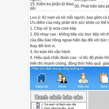
15. Kiểm tra phần tử theo
30. Phát hiện béo p
dõi
Lưu ý:
42 nam và nữ mỗi người, bao gồm cả trẻ
Ưu điểm của máy phân tích sức khỏe cơ thể l
1. Chip xử lý octa-core kép
2. Độ nhạy cao
: không tiếp xúc trực tiếp với 
của đầu báo hồng ngoại hiện đại đối với
bức
thay đổi tinh vi.
3. An toàn khi vận hành
4. Hiệu quả chẩn đoán cao
: vì tốc độ phản h
hiển thị nhanh chóng, đồng thời hiệu quả
giá