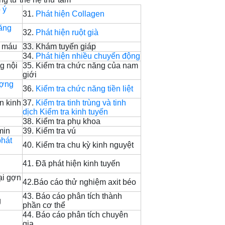
 ý
31.
Phát hiện Collagen
i
ăng
32.
Phát hiện ruột già
id máu
33. Khám tuyến giáp
34.
Phát hiện nhiều chuyển động
g nội
35. Kiểm tra chức năng của nam
giới
ượng
36.
Kiểm tra chức năng tiền liệt
n kinh
37.
Kiểm tra tinh trùng và tinh
dịch Kiểm tra kinh tuyến
n
38. Kiểm tra phụ khoa
min
39. Kiểm tra vú
phát
40. Kiểm tra chu kỳ kinh nguyệt
41. Đã phát hiện kinh tuyến
ại gợn
42.Báo cáo thử nghiệm axit béo
43. Báo cáo phân tích thành
g
phần cơ thể
44. Báo cáo phân tích chuyên
gia