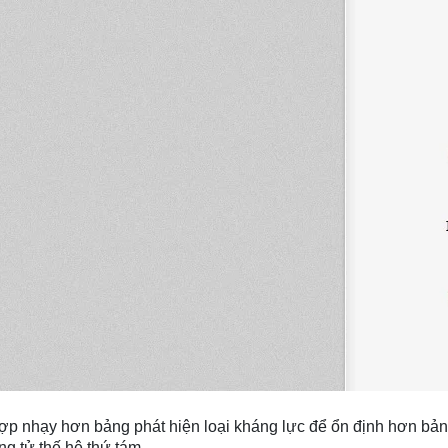
hợp nhạy hơn bảng phát hiện loại kháng lực để ổn định hơn bản
g tử thế hệ thứ tám