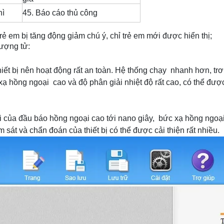
hì
45. Báo cáo thủ công
 em bị tăng động giảm chú ý, chỉ trẻ em mới được hiển thị;
ượng tử:
thiết bị nên hoạt động rất an toàn. Hệ thống chạy
nhanh hơn, trơ
 xạ
hồng ngoại
cao và độ phân giải nhiệt độ rất cao, có thể đ
ồi của đầu báo hồng ngoại cao tới nano giây,
bức xạ hồng ngoại 
m sát và chẩn đoán của thiết bị có thể được cải thiện rất nhiều.