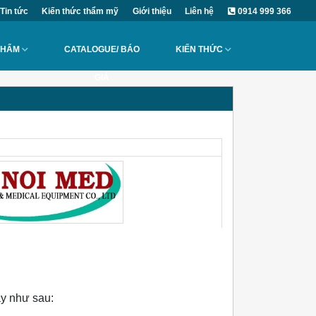
Tin tức
Kiến thức thẩm mỹ
Giới thiệu
Liên hệ
0914 999 366
PHẨM
CATALOGUE/ BÁO
KIẾN THỨC
GIÁ
ay như sau: