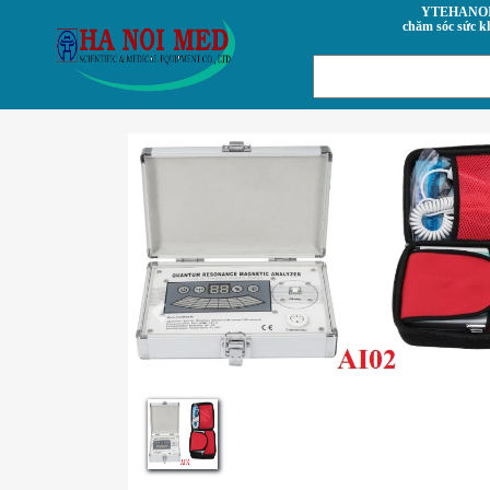
YTEHANOI.VN- Trung tâm
chăm sóc sức k
Previous