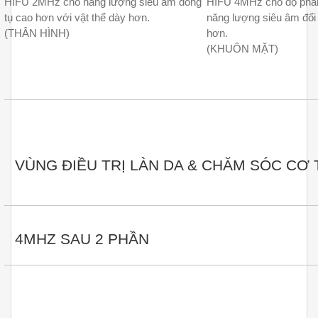
HIFU 2MHz cho năng lượng siêu âm đông
HIFU 4MHz cho độ phân
tụ cao hơn với vật thể dày hơn.
năng lượng siêu âm đối
(THÂN HÌNH)
hơn.
(KHUÔN MẶT)
VÙNG ĐIỀU TRỊ LÀN DA & CHĂM SÓC CƠ 
4MHZ SAU 2 PHẦN