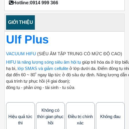
Hotline:0914 999 366
GIỚI THIỆU
Ulf Plus
VACUUM HIFU
(SIÊU ÂM TẬP TRUNG CÓ MỨC ĐỘ CAO)
HIFU là năng lượng sóng siêu âm hội tụ
giúp trẻ hóa da ở lớp biểu
hạ bì,
lớp SMAS và giảm cellulite
ở lớp dưới da.
Điểm đông tụ nhi
đạt đến 60 ~ 80˚ ngay lập tức ở độ sâu dự định.
Năng lượng dẫn 
quá trình tự phục hồi (4 giai đoạn);
đông tụ - phản ứng - tái sinh - tu sửa
Không có
Hiệu quả
tức
thời gian
phục
Điều trị
chính
Không đau
thì
hồi
xác