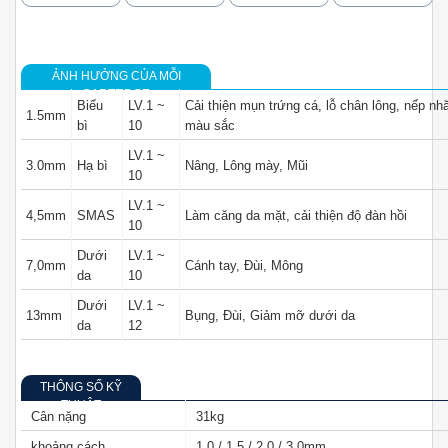
ẢNH HƯỞNG CỦA MỖI
CARTRDGE
Biểu
LV.1 ~
Cải thiện mụn trứng cá, lỗ chân lông, nếp nh
1.5mm
bì
10
màu sắc
LV.1 ~
3.0mm
Hạ bì
Nâng, Lông mày, Mũi
10
LV.1 ~
4,5mm
SMAS
Làm căng da mặt, cải thiện độ đàn hồi
10
Dưới
LV.1 ~
7,0mm
Cánh tay, Đùi, Mông
da
10
Dưới
LV.1 ~
13mm
Bụng, Đùi, Giảm mỡ dưới da
da
12
THÔNG SỐ KỸ
THUẬT
Cân nặng
31kg
khoảng cách
1.0 / 1.5 / 2.0 / 3.0mm