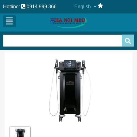
Hotline:
0914 999 366
Previous
Next