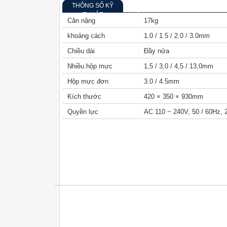
THÔNG SỐ KỸ
THUẬT
Cân nặng
17kg
khoảng cách
1.0 / 1.5 / 2.0 / 3.0mm
Chiều dài
Đầy nửa
Nhiều hộp mực
1,5 / 3,0 / 4,5 / 13,0mm
Hộp mực đơn
3.0 / 4.5mm
Kích thước
420 × 350 × 930mm
Quyền lực
AC 110 ~ 240V, 50 / 60Hz,