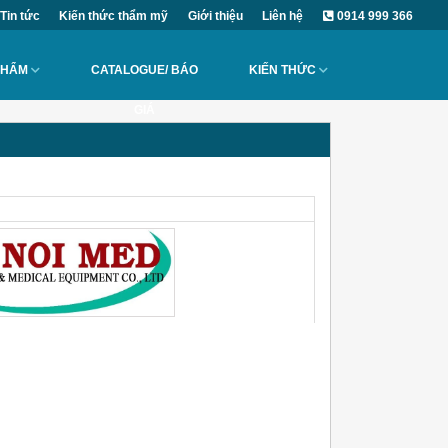
Tin tức
Kiến thức thẩm mỹ
Giới thiệu
Liên hệ
0914 999 366
PHẨM
CATALOGUE/ BÁO
KIẾN THỨC
GIÁ