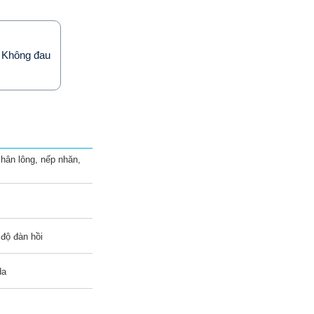
Không đau
chân lông, nếp nhăn,
 độ đàn hồi
da