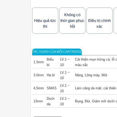
Không có
Hiệu quả
tức
thời gian
phục
Điều trị
chính
thì
hồi
xác
TÁC DỤNG CỦA MỖI CARTRIDGE
Biểu
LV.1 ~
Cải thiện mụn trứng cá, lỗ 
1.5mm
bì
10
màu sắc
LV.1 ~
3.0mm
Hạ bì
Nâng, Lông mày, Mũi
10
LV.1 ~
4,5mm
SMAS
Làm căng da mặt, cải thiện
10
Dưới
LV.1 ~
13mm
Bụng, Đùi, Giảm mỡ dưới 
da
10