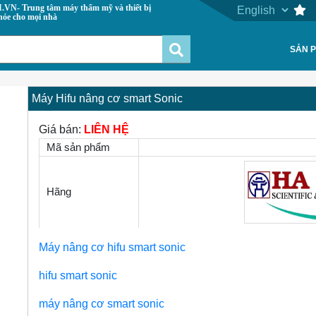
 máy thẩm mỹ và thiết bị
hỏe cho mọi nhà
SẢN 
Máy Hifu nâng cơ smart Sonic
Giá bán:
LIÊN HỆ
Mã sản phẩm
Hãng
Next
Máy nâng cơ hifu smart sonic
hifu smart sonic
máy nâng cơ smart sonic