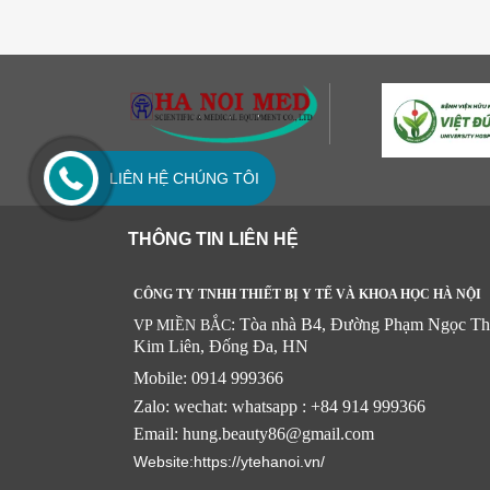
LIÊN HỆ CHÚNG TÔI
THÔNG TIN LIÊN HỆ
CÔNG TY TNHH THIẾT BỊ Y TẾ VÀ KHOA HỌC HÀ NỘI
: Tòa nhà B4, Đường Phạm Ngọc Th
VP MIỀN BẮC
Kim Liên, Đống Đa, HN
Mobile: 0914 999366
Zalo: wechat: whatsapp : +84 914 999366
Email: hung.beauty86@gmail.com
Website:https://ytehanoi.vn/