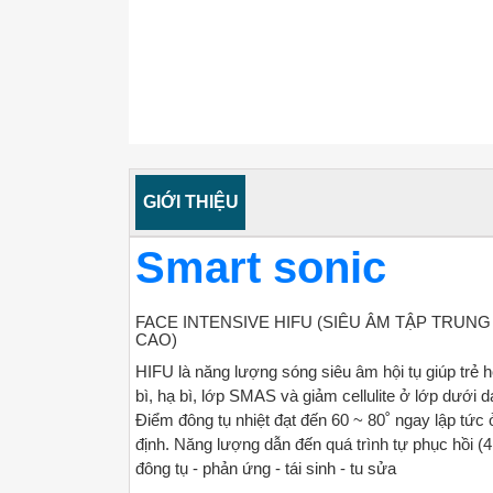
GIỚI THIỆU
Smart sonic
FACE INTENSIVE HIFU (SIÊU ÂM TẬP TRUN
CAO)
HIFU là năng lượng sóng siêu âm hội tụ giúp trẻ h
bì, hạ bì, lớp SMAS và giảm cellulite ở lớp dưới d
Điểm đông tụ nhiệt đạt đến 60 ~ 80˚ ngay lập tức
định.
Năng lượng dẫn đến quá trình tự phục hồi (4 
đông tụ - phản ứng - tái sinh - tu sửa