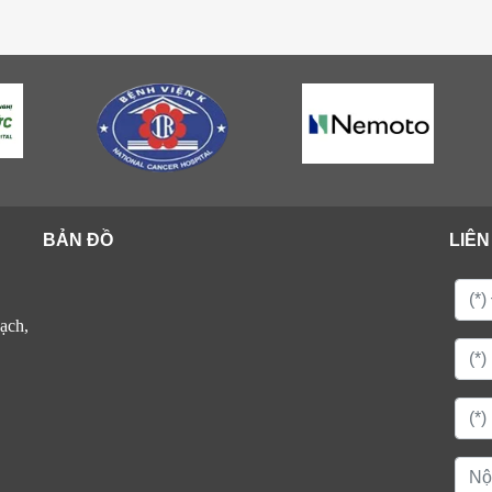
BẢN ĐỒ
LIÊN
ạch,