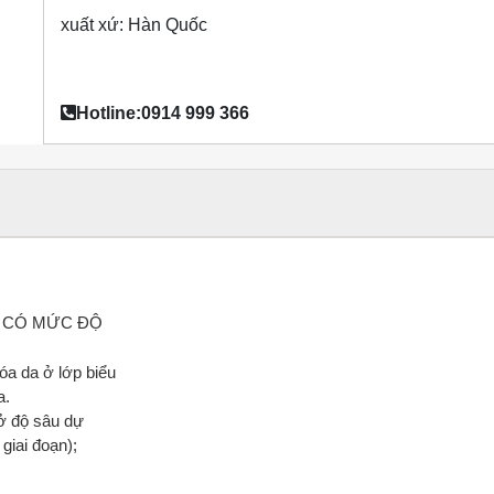
xuất xứ: Hàn Quốc
Hotline:0914 999 366
G CÓ MỨC ĐỘ
óa da ở lớp biểu
a.
 ở độ sâu dự
giai đoạn);