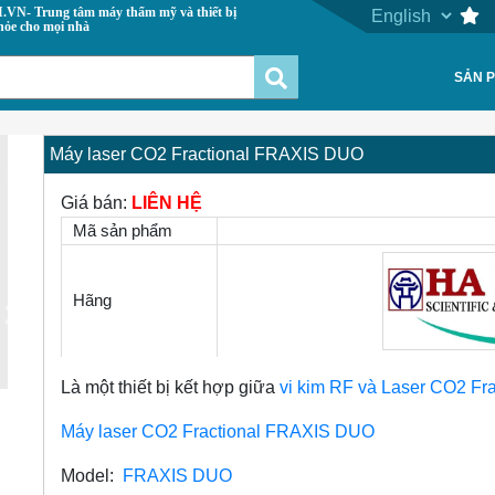
 máy thẩm mỹ và thiết bị
hỏe cho mọi nhà
SẢN 
Máy laser CO2 Fractional FRAXIS DUO
Giá bán:
LIÊN HỆ
Mã sản phẩm
Hãng
Next
Là một thiết bị kết hợp giữa
vi kim RF và Laser CO2 Fr
Máy laser CO2 Fractional FRAXIS DUO
Model:
FRAXIS DUO