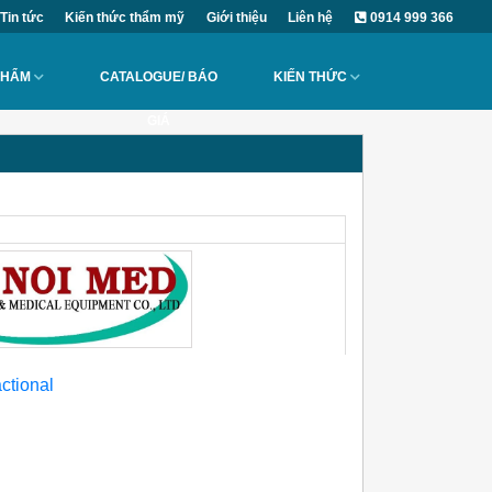
Tin tức
Kiến thức thẩm mỹ
Giới thiệu
Liên hệ
0914 999 366
PHẨM
CATALOGUE/ BÁO
KIẾN THỨC
GIÁ
actional