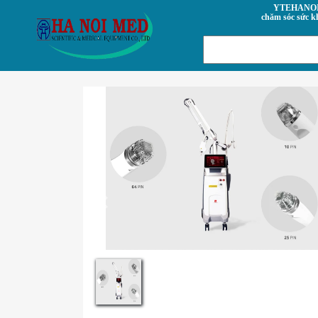
YTEHANOI.VN- Trung tâm
chăm sóc sức k
Previous