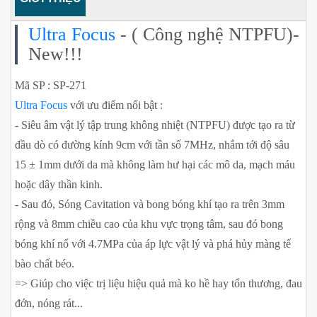
Ultra Focus
- ( Công nghệ NTPFU)-
New!!!
Mã SP : SP-271
Ultra Focus
với ưu điểm nổi bật :
- Siêu âm vật lý tập trung không nhiệt (NTPFU) được tạo ra từ
đầu dò có đường kính 9cm với tần số 7MHz, nhắm tới độ sâu
15 ± 1mm ​​dưới da mà không làm hư hại các mô da, mạch máu
hoặc dây thần kinh.
- Sau đó, Sóng Cavitation và bong bóng khí tạo ra trên 3mm
rộng và 8mm chiều cao của khu vực trọng tâm, sau đó bong
bóng khí nổ với 4.7MPa của áp lực vật lý và phá hủy màng tế
bào chất béo.
=> Giúp cho việc trị liệu hiệu quả mà ko hề hay tổn thương, đau
đớn, nóng rát...