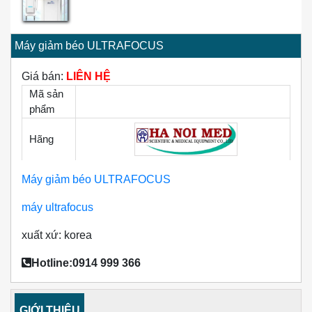
Máy giảm béo ULTRAFOCUS
Giá bán:
LIÊN HỆ
Mã sản
phẩm
Hãng
Máy giảm béo ULTRAFOCUS
máy ultrafocus
xuất xứ: korea
Hotline:0914 999 366
GIỚI THIỆU