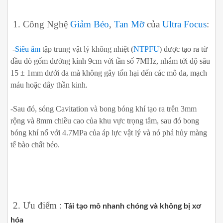
1. Công Nghệ
Giảm Béo
,
Tan Mỡ
của
Ultra Focus
:
-
Siêu âm
tập trung vật lý không nhiệt (
NTPFU
) được tạo ra từ
đầu dò gốm đường kính 9cm với tần số 7MHz, nhắm tới độ sâu
15 ± 1mm ​​dưới da mà không gây tổn hại đến các mô da, mạch
máu hoặc dây thần kinh.
-Sau đó, sóng Cavitation và bong bóng khí tạo ra trên 3mm
rộng và 8mm chiều cao của khu vực trọng tâm, sau đó bong
bóng khí nổ với 4.7MPa của áp lực vật lý và nó phá hủy màng
tế bào chất béo.
2. Ưu điểm :
Tái tạo mô nhanh chóng và không bị xơ
hóa