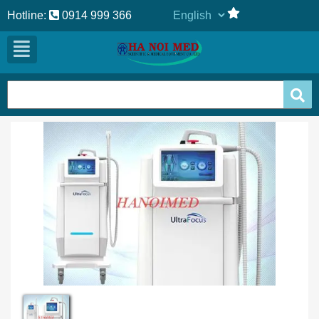
Hotline:
0914 999 366
Previous
Next