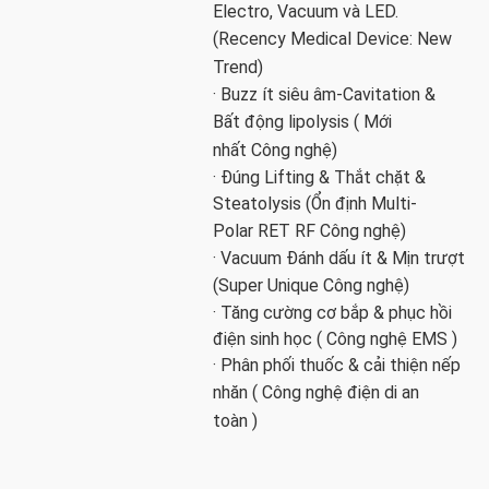
Electro, Vacuum và LED.
(Recency Medical Device: New
Trend)
· Buzz ít siêu âm-Cavitation &
Bất động lipolysis (
Mới
nhất
Công nghệ)
· Đúng Lifting & Thắt chặt &
Steatolysis (Ổn định Multi-
Polar
RET
RF Công nghệ)
· Vacuum Đánh dấu ít & Mịn trượt
(Super
Unique
Công nghệ)
· Tăng cường cơ bắp & phục hồi
điện sinh học (
Công nghệ EMS
)
· Phân phối thuốc & cải thiện nếp
nhăn (
Công nghệ
điện di an
toàn
)