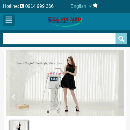
Hotline:
0914 999 366
Previous
Next