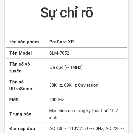
Sự chỉ rõ
tên sản phẩm
ProCare XP
Tên Model
SLM-7652
Tần số vô
Đa cực [~ 1MHz]
tuyến
Tần số
38KHz, 69KHz Cavitation
UltraSonic
EMS
4000Hz
Màn hình cảm ứng kỹ thuật số 10,2
Trưng bày
inch
Điện áp đầu
AC 100 ~ 110V / 50 ~ 60Hz, AC 220 ~