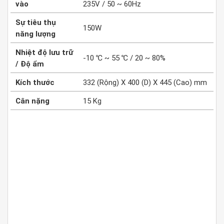
vào
235V / 50 ~ 60Hz
Sự tiêu thụ
150W
năng lượng
Nhiệt độ lưu trữ
-10 ℃ ~ 55 ℃ / 20 ~ 80%
/ Độ ẩm
Kích thước
332 (Rộng) X 400 (D) X 445 (Cao) mm
Cân nặng
15 Kg