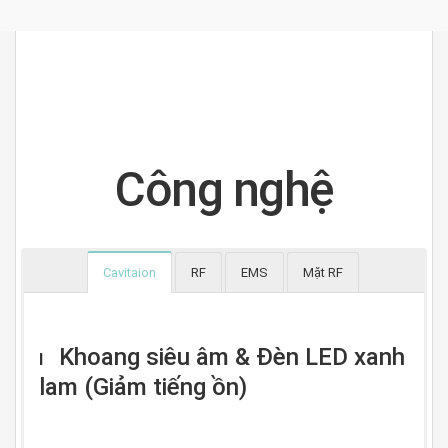
Công nghệ
Cavitaion
RF
EMS
Mặt RF
Khoang siêu âm & Đèn LED xanh
l
lam (Giảm tiếng ồn)