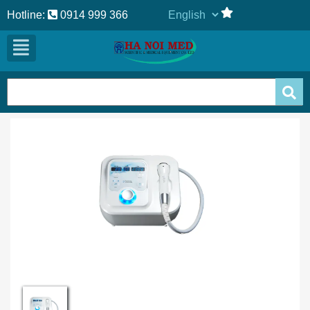
Hotline:
0914 999 366
Previous
Next